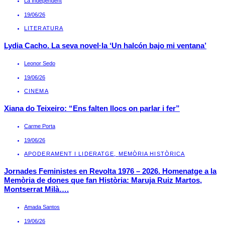
La Independent
19/06/26
LITERATURA
Lydia Cacho. La seva novel·la ‘Un halcón bajo mi ventana’
Leonor Sedo
19/06/26
CINEMA
Xiana do Teixeiro: “Ens falten llocs on parlar i fer”
Carme Porta
19/06/26
APODERAMENT I LIDERATGE
,
MEMÒRIA HISTÒRICA
Jornades Feministes en Revolta 1976 – 2026. Homenatge a la
Memòria de dones que fan Història: Maruja Ruiz Martos,
Montserrat Milà….
Amada Santos
19/06/26