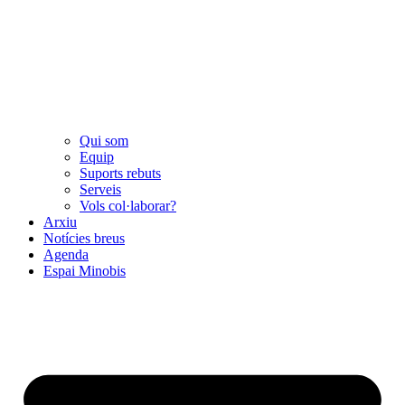
Qui som
Equip
Suports rebuts
Serveis
Vols col·laborar?
Arxiu
Notícies breus
Agenda
Espai Minobis