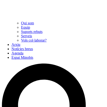
Qui som
Equip
Suports rebuts
Serveis
Vols col·laborar?
Arxiu
Notícies breus
Agenda
Espai Minobis