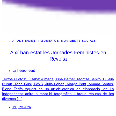
APODERAMENT I LIDERATGE
,
MOVIMENTS SOCIALS
Així han estat les Jornades Feministes en
Revolta
La Independent
Textos i Fotos: Elisabet Almeda, Lina Barber, Montse Benito, Eulàlia
Duran, Tona Gusi, FAVB, Julia López, Marga Pont, Amada Santos,
Elena Tarifa Aquest és un article-crònica en elaboració, on La
Independent anirà sumant-hi fotografies i breus resums de les
diverses […]
19 juny 2026