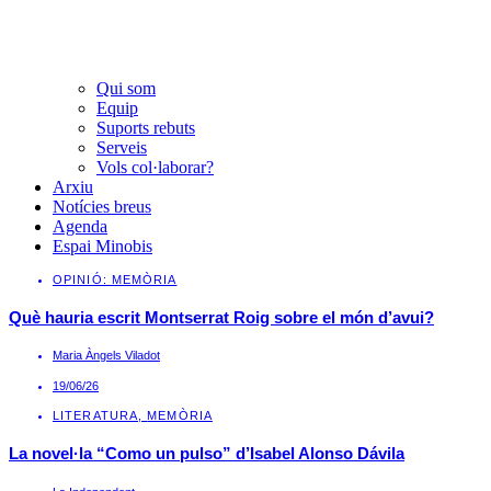
Qui som
Equip
Suports rebuts
Serveis
Vols col·laborar?
Arxiu
Notícies breus
Agenda
Espai Minobis
OPINIÓ: MEMÒRIA
Què hauria escrit Montserrat Roig sobre el món d’avui?
Maria Àngels Viladot
19/06/26
LITERATURA
,
MEMÒRIA
La novel·la “Como un pulso” d’Isabel Alonso Dávila