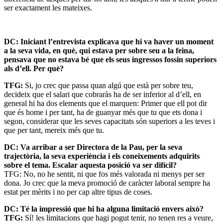
ser exactament les mateixes.
DC: Iniciant l’entrevista explicava que hi va haver un moment
a la seva vida, en què, qui estava per sobre seu a la feina,
pensava que no estava bé que els seus ingressos fossin superiors
als d’ell. Per què?
TFG:
Si, jo crec que passa quan algú que està per sobre teu,
decideix que el salari que cobraràs ha de ser inferior al d’ell, en
general hi ha dos elements que el marquen: Primer que ell pot dir
que és home i per tant, ha de guanyar més que tu que ets dona i
segon, considerar que les seves capacitats són superiors a les teves i
que per tant, mereix més que tu.
DC: Va arribar a ser Directora de la Pau, per la seva
trajectòria, la seva experiència i els coneixements adquirits
sobre el tema. Escalar aquesta posició va ser difícil?
TFG: No, no he sentit, ni que fos més valorada ni menys per ser
dona. Jo crec que la meva promoció de caràcter laboral sempre ha
estat per mèrits i no per cap altre tipus de coses.
DC: Té la impressió que hi ha alguna limitació envers això?
TFG:
Sí! les limitacions que hagi pogut tenir, no tenen res a veure,