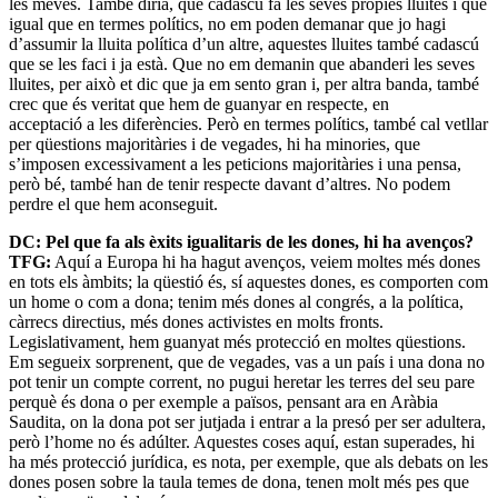
les meves. També diria, que cadascú fa les seves pròpies lluites i que
igual que en termes polítics, no em poden demanar que jo hagi
d’assumir la lluita política d’un altre, aquestes lluites també cadascú
que se les faci i ja està. Que no em demanin que abanderi les seves
lluites, per això et dic que ja em sento gran i, per altra banda, també
crec que és veritat que hem de guanyar en respecte, en
acceptació a les diferències. Però en termes polítics, també cal vetllar
per qüestions majoritàries i de vegades, hi ha minories, que
s’imposen excessivament a les peticions majoritàries i una pensa,
però bé, també han de tenir respecte davant d’altres. No podem
perdre el que hem aconseguit.
DC: Pel que fa als èxits igualitaris de les dones, hi ha avenços?
TFG:
Aquí a Europa hi ha hagut avenços, veiem moltes més dones
en tots els àmbits; la qüestió és, sí aquestes dones, es comporten com
un home o com a dona; tenim més dones al congrés, a la política,
càrrecs directius, més dones activistes en molts fronts.
Legislativament, hem guanyat més protecció en moltes qüestions.
Em segueix sorprenent, que de vegades, vas a un país i una dona no
pot tenir un compte corrent, no pugui heretar les terres del seu pare
perquè és dona o per exemple a països, pensant ara en Aràbia
Saudita, on la dona pot ser jutjada i entrar a la presó per ser adultera,
però l’home no és adúlter. Aquestes coses aquí, estan superades, hi
ha més protecció jurídica, es nota, per exemple, que als debats on les
dones posen sobre la taula temes de dona, tenen molt més pes que