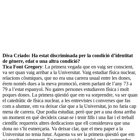
Diva Criado:
Ha estat discriminada per la condició d’identitat
de gènere, edat o una altra condició?
Tica Font Gregory
: La primera vegada que en vaig ser conscient,
va ser quan vaig arribar a la Universitat. Vaig estudiar física nuclear,
relacions còsmiques, que no era una carrera usual entre les dones,
érem només dues a la meva promoció, estem parlant de l’any 73 a
79 a l’estat espanyol. No gaires persones estudiaven física i molt
poques dones. La primera qüestió que em va sorprendre, va ser quan
el catedràtic de física nuclear, a les entrevistes i converses que fas
com a alumne, em va deixar clar que a la Universitat, jo no faria cap
mena de carrera. Que podia estudiar, però que per a una dona arriba
un moment en què decideix casar-se i tenir fills i una llar i el treball
científic requereix altres dedicacions que ell considerava que una
dona no s’hi esmerçaria. Va deixar clar, que el meu paper a la
Universitat no tenia futur. Aquesta va ser la primera qüestió que em
va resultar sorprenent. En termes socials, també em va sorprendre,