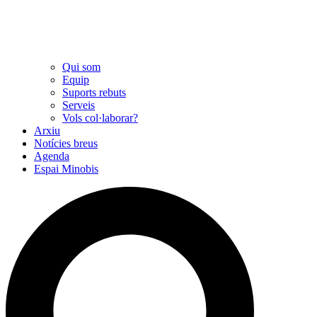
Qui som
Equip
Suports rebuts
Serveis
Vols col·laborar?
Arxiu
Notícies breus
Agenda
Espai Minobis