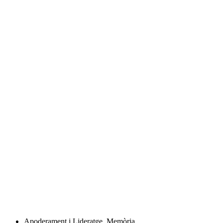
Apoderament i Lideratge
,
Memòria