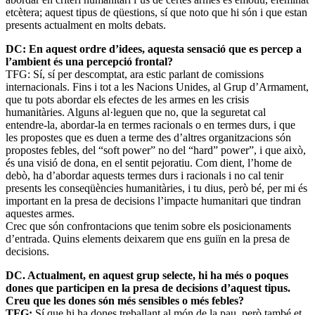
etcètera; aquest tipus de qüestions, sí que noto que hi són i que estan
presents actualment en molts debats.
DC: En aquest ordre d’idees, aquesta sensació que es percep a
l’ambient és una percepció frontal?
TFG: Sí, sí per descomptat, ara estic parlant de comissions
internacionals. Fins i tot a les Nacions Unides, al Grup d’Armament,
que tu pots abordar els efectes de les armes en les crisis
humanitàries. Alguns al·leguen que no, que la seguretat cal
entendre-la, abordar-la en termes racionals o en termes durs, i que
les propostes que es duen a terme des d’altres organitzacions són
propostes febles, del “soft power” no del “hard” power”, i que això,
és una visió de dona, en el sentit pejoratiu. Com dient, l’home de
debò, ha d’abordar aquests termes durs i racionals i no cal tenir
presents les conseqüències humanitàries, i tu dius, però bé, per mi és
important en la presa de decisions l’impacte humanitari que tindran
aquestes armes.
Crec que són confrontacions que tenim sobre els posicionaments
d’entrada. Quins elements deixarem que ens guiïn en la presa de
decisions.
DC. Actualment, en aquest grup selecte, hi ha més o poques
dones que participen en la presa de decisions d’aquest tipus.
Creu que les dones són més sensibles o més febles?
TFG:
Sí que hi ha dones treballant al món de la pau, però també et