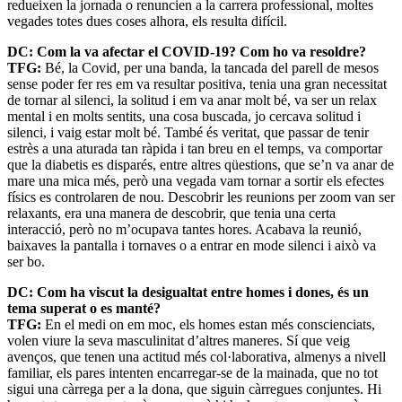
redueixen la jornada o renuncien a la carrera professional, moltes
vegades totes dues coses alhora, els resulta difícil.
DC: Com la va afectar el COVID-19? Com ho va resoldre?
TFG:
Bé, la Covid, per una banda, la tancada del parell de mesos
sense poder fer res em va resultar positiva, tenia una gran necessitat
de tornar al silenci, la solitud i em va anar molt bé, va ser un relax
mental i en molts sentits, una cosa buscada, jo cercava solitud i
silenci, i vaig estar molt bé. També és veritat, que passar de tenir
estrès a una aturada tan ràpida i tan breu en el temps, va comportar
que la diabetis es disparés, entre altres qüestions, que se’n va anar de
mare una mica més, però una vegada vam tornar a sortir els efectes
físics es controlaren de nou. Descobrir les reunions per zoom van ser
relaxants, era una manera de descobrir, que tenia una certa
interacció, però no m’ocupava tantes hores. Acabava la reunió,
baixaves la pantalla i tornaves o a entrar en mode silenci i això va
ser bo.
DC: Com ha viscut la desigualtat entre homes i dones, és un
tema superat o es manté?
TFG:
En el medi on em moc, els homes estan més conscienciats,
volen viure la seva masculinitat d’altres maneres. Sí que veig
avenços, que tenen una actitud més col·laborativa, almenys a nivell
familiar, els pares intenten encarregar-se de la mainada, que no tot
sigui una càrrega per a la dona, que siguin càrregues conjuntes. Hi