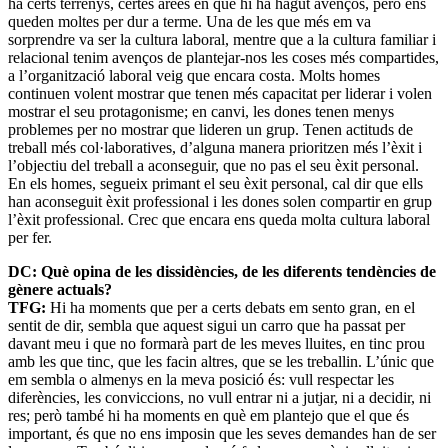
ha certs terrenys, certes àrees en què hi ha hagut avenços, però ens
queden moltes per dur a terme. Una de les que més em va
sorprendre va ser la cultura laboral, mentre que a la cultura familiar i
relacional tenim avenços de plantejar-nos les coses més compartides,
a l’organització laboral veig que encara costa. Molts homes
continuen volent mostrar que tenen més capacitat per liderar i volen
mostrar el seu protagonisme; en canvi, les dones tenen menys
problemes per no mostrar que lideren un grup. Tenen actituds de
treball més col·laboratives, d’alguna manera prioritzen més l’èxit i
l’objectiu del treball a aconseguir, que no pas el seu èxit personal.
En els homes, segueix primant el seu èxit personal, cal dir que ells
han aconseguit èxit professional i les dones solen compartir en grup
l’èxit professional. Crec que encara ens queda molta cultura laboral
per fer.
DC: Què opina de les dissidències, de les diferents tendències de
gènere actuals?
TFG:
Hi ha moments que per a certs debats em sento gran, en el
sentit de dir, sembla que aquest sigui un carro que ha passat per
davant meu i que no formarà part de les meves lluites, en tinc prou
amb les que tinc, que les facin altres, que se les treballin. L’únic que
em sembla o almenys en la meva posició és: vull respectar les
diferències, les conviccions, no vull entrar ni a jutjar, ni a decidir, ni
res; però també hi ha moments en què em plantejo que el que és
important, és que no ens imposin que les seves demandes han de ser