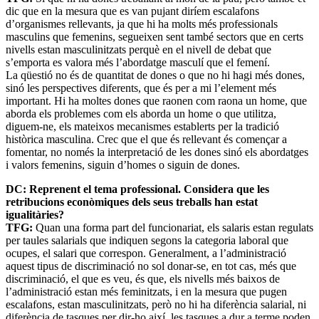
dic que en la mesura que es van pujant diríem escalafons
d’organismes rellevants, ja que hi ha molts més professionals
masculins que femenins, segueixen sent també sectors que en certs
nivells estan masculinitzats perquè en el nivell de debat que
s’emporta es valora més l’abordatge masculí que el femení.
La qüestió no és de quantitat de dones o que no hi hagi més dones,
sinó les perspectives diferents, que és per a mi l’element més
important. Hi ha moltes dones que raonen com raona un home, que
aborda els problemes com els aborda un home o que utilitza,
diguem-ne, els mateixos mecanismes establerts per la tradició
històrica masculina. Crec que el que és rellevant és començar a
fomentar, no només la interpretació de les dones sinó els abordatges
i valors femenins, siguin d’homes o siguin de dones.
DC: Reprenent el tema professional. Considera que les
retribucions econòmiques dels seus treballs han estat
igualitàries?
TFG:
Quan una forma part del funcionariat, els salaris estan regulats
per taules salarials que indiquen segons la categoria laboral que
ocupes, el salari que correspon. Generalment, a l’administració
aquest tipus de discriminació no sol donar-se, en tot cas, més que
discriminació, el que es veu, és que, els nivells més baixos de
l’administració estan més feminitzats, i en la mesura que pugen
escalafons, estan masculinitzats, però no hi ha diferència salarial, ni
diferència de tasques per dir-ho així, les tasques a dur a terme poden