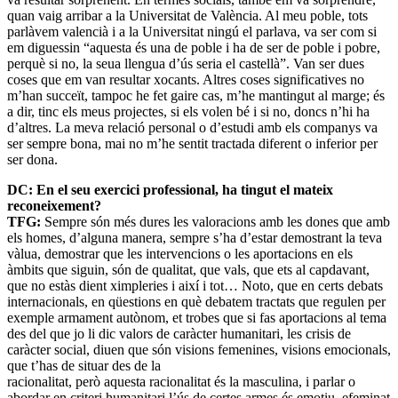
quan vaig arribar a la Universitat de València. Al meu poble, tots
parlàvem valencià i a la Universitat ningú el parlava, va ser com si
em diguessin “aquesta és una de poble i ha de ser de poble i pobre,
perquè si no, la seua llengua d’ús seria el castellà”. Van ser dues
coses que em van resultar xocants. Altres coses significatives no
m’han succeït, tampoc he fet gaire cas, m’he mantingut al marge; és
a dir, tinc els meus projectes, si els volen bé i si no, doncs n’hi ha
d’altres. La meva relació personal o d’estudi amb els companys va
ser sempre bona, mai no m’he sentit tractada diferent o inferior per
ser dona.
DC: En el seu exercici professional, ha tingut el mateix
reconeixement?
TFG:
Sempre són més dures les valoracions amb les dones que amb
els homes, d’alguna manera, sempre s’ha d’estar demostrant la teva
vàlua, demostrar que les intervencions o les aportacions en els
àmbits que siguin, són de qualitat, que vals, que ets al capdavant,
que no estàs dient ximpleries i així i tot… Noto, que en certs debats
internacionals, en qüestions en què debatem tractats que regulen per
exemple armament autònom, et trobes que si fas aportacions al tema
des del que jo li dic valors de caràcter humanitari, les crisis de
caràcter social, diuen que són visions femenines, visions emocionals,
que t’has de situar des de la
racionalitat, però aquesta racionalitat és la masculina, i parlar o
abordar en criteri humanitari l’ús de certes armes és emotiu, efeminat