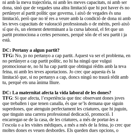
ni amb la meva trajectòria, ni amb les meves capacitats, ni amb ser
dona, sinó que de vegades una altra limitació que hi pot haver és no
pertànyer al partit polític que governa, i això de vegades és una
limitació, però que no té res a veure amb la condició de dona ni amb
les teves capacitats de valoració professionals o de mèrits, però això
sí que és, un element determinant a la cursa laboral, el fet que un
partit promociona a certes persones, perquè són de el seu partit i ja
està.
DC: Pertany a algun partit?
TFG:
No, jo no pertanyo a cap partit. Aquest va ser el problema, en
no pertànyer a cap partit polític, no hi ha ningú que vulgui
promocionar-te, no hi ha cap partit que obtingui rèdits amb la teva
feina, ni amb les teves aportacions. Jo crec que aquesta és la
limitació que, si no pertanys a cap, doncs ningú no traurà rèdit amb
tu, perquè ets una ànima lliure.
DC: La maternitat afecta la vida laboral de les dones?
TFG
: Si que afecta, l’experiència que tinc observant dones joves
que treballen i que tenen canalla, és que se’ls demana que siguin
superdones, que atenguin perfectament les criatures, que hi juguin,
que tinguin una carrera professional dedicació, promoció. I
encarregar-se de la casa, de les criatures, a més de portar-les a
l’escola o a les visites mèdiques, a més a més de la feina, jo crec que
moltes dones es veuen desbordes. Els queden dues opcions, o