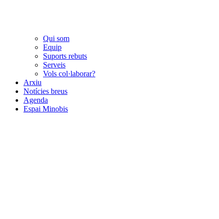
Qui som
Equip
Suports rebuts
Serveis
Vols col·laborar?
Arxiu
Notícies breus
Agenda
Espai Minobis