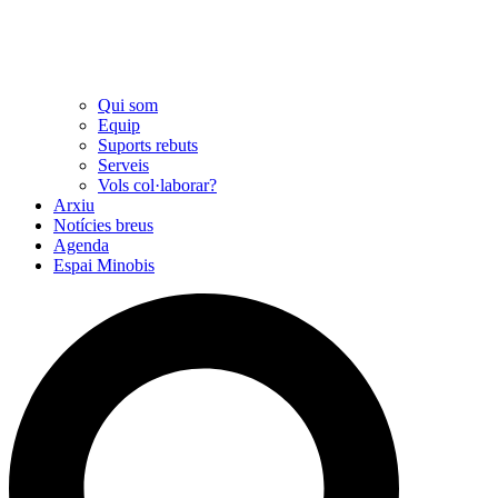
Qui som
Equip
Suports rebuts
Serveis
Vols col·laborar?
Arxiu
Notícies breus
Agenda
Espai Minobis