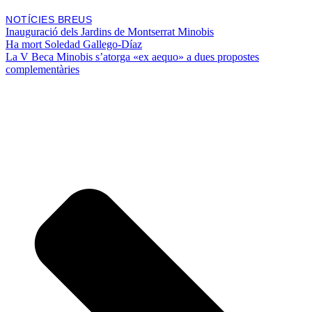
NOTÍCIES BREUS
Inauguració dels Jardins de Montserrat Minobis
Ha mort Soledad Gallego-Díaz
La V Beca Minobis s’atorga «ex aequo» a dues propostes
complementàries