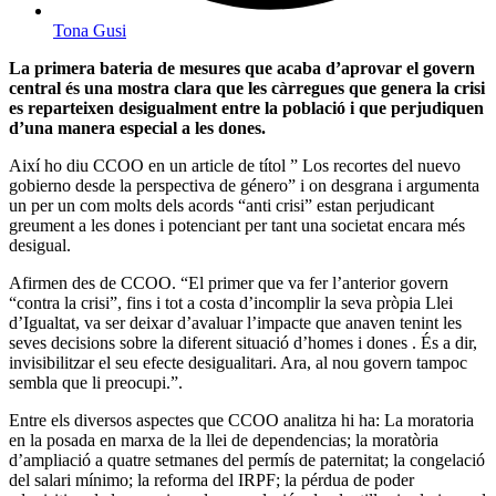
Tona Gusi
La primera bateria de mesures que acaba d’aprovar el govern
central és una mostra clara que les càrregues que genera la crisi
es reparteixen desigualment entre la població i que perjudiquen
d’una manera especial a les dones.
Així ho diu CCOO en un article de títol ” Los recortes del nuevo
gobierno desde la perspectiva de género” i on desgrana i argumenta
un per un com molts dels acords “anti crisi” estan perjudicant
greument a les dones i potenciant per tant una societat encara més
desigual.
Afirmen des de CCOO. “El primer que va fer l’anterior govern
“contra la crisi”, fins i tot a costa d’incomplir la seva pròpia Llei
d’Igualtat, va ser deixar d’avaluar l’impacte que anaven tenint les
seves decisions sobre la diferent situació d’homes i dones . És a dir,
invisibilitzar el seu efecte desigualitari. Ara, al nou govern tampoc
sembla que li preocupi.”.
Entre els diversos aspectes que CCOO analitza hi ha: La moratoria
en la posada en marxa de la llei de dependencias; la moratòria
d’ampliació a quatre setmanes del permís de paternitat; la congelació
del salari mínimo; la reforma del IRPF; la pérdua de poder