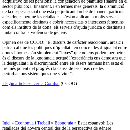
adquisitivo de les pensions; la congelación de plantilles i salaris en el
sector público; i, finalment, i en termes més generals, la disminució
de la despesa social que està perjudicant també de manera particular
a les dones perquè les retallades, s’estan aplicant a molts serveis
específicamente destinats a cobrir necessitats o interessos femenins
com els instituts de la dona, els serveis d’ajuda jurídica o destinats a
lluitar contra la violència de gènere.
Opinen des de CCOO: “El discurs de caràcter reaccionari, arcaic i
patriarcal que les polítiques d’igualtat i en concret les d’igualtat entre
dones i homes són simplement “luxes” que no ens podem permetre,
és el discurs de la ignorància perquè l’experiència ens demostra que
la desigualtat i la discriminació entre els éssers humans han estat el
fre més potent del progrés i la causa de les crisis i de les
pertorbacions sistèmiques que vivim.”.
Llegiu article sencer a Comfia
(CCOO)
Inici
»
Economia i Treball
»
Economia
»
Estat espanyol: Les
retallades del govern central des de la perspectiva de gènere