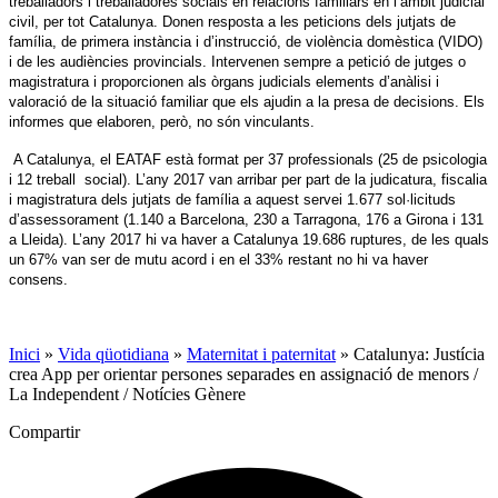
treballadors i treballadores socials en relacions familiars en l’àmbit judicial
civil, per tot Catalunya. Donen resposta a les peticions dels jutjats de
família, de primera instància i d’instrucció, de violència domèstica (VIDO)
i de les audiències provincials. Intervenen sempre a petició de jutges o
magistratura i proporcionen als òrgans judicials elements d’anàlisi i
valoració de la situació familiar que els ajudin a la presa de decisions. Els
informes que elaboren, però, no són vinculants.
A Catalunya, el EATAF està format per 37 professionals (25 de psicologia
i 12 treball social). L’any 2017 van arribar per part de la judicatura, fiscalia
i magistratura dels jutjats de família a aquest servei 1.677 sol·licituds
d’assessorament (1.140 a Barcelona,
230 a Tarragona, 176 a Girona i 131
a Lleida).
L’any 2017 hi va haver a Catalunya 19.686 ruptures, de les quals
un 67% van ser de mutu acord i en el 33% restant no hi va haver
consens.
Inici
»
Vida qüotidiana
»
Maternitat i paternitat
»
Catalunya: Justícia
crea App per orientar persones separades en assignació de menors /
La Independent / Notícies Gènere
Compartir