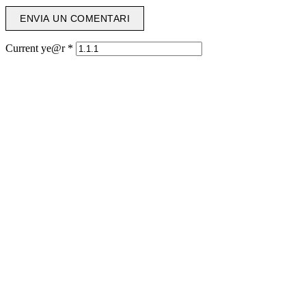
Current ye@r
*