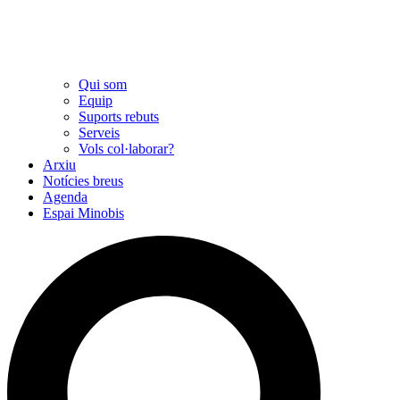
Qui som
Equip
Suports rebuts
Serveis
Vols col·laborar?
Arxiu
Notícies breus
Agenda
Espai Minobis