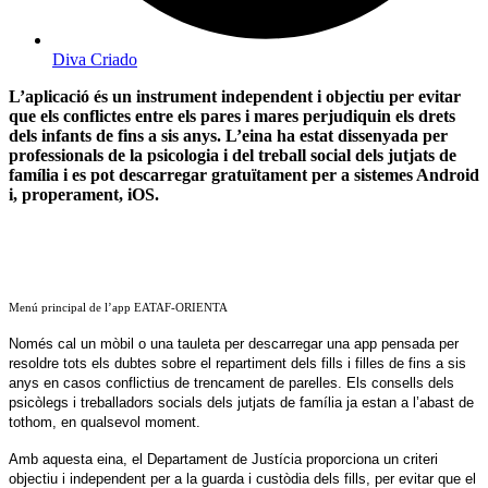
Diva Criado
L’aplicació és un instrument independent i objectiu per evitar
que els conflictes entre els pares i mares perjudiquin els drets
dels infants de fins a sis anys. L’eina ha estat dissenyada per
professionals de la psicologia i del treball social dels jutjats de
família i es pot descarregar gratuïtament per a sistemes Android
i, properament, iOS.
Menú principal de l’app EATAF-ORIENTA
Només cal un mòbil o una tauleta per descarregar una app pensada per
resoldre tots els dubtes sobre el repartiment dels fills i filles de fins a sis
anys en casos conflictius de trencament de parelles. Els consells dels
psicòlegs i treballadors socials dels jutjats de família ja estan a l’abast de
tothom, en qualsevol moment.
Amb aquesta eina, el Departament de Justícia proporciona un criteri
objectiu i independent per a la guarda i custòdia dels fills, per evitar que el