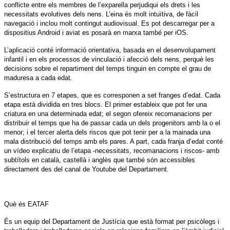
conflicte entre els membres de l’exparella perjudiqui els drets i les
necessitats evolutives dels nens. L’eina és molt intuïtiva, de fàcil
navegació i inclou molt contingut audiovisual. Es pot descarregar per a
dispositius Android i aviat es posarà en marxa també per iOS.
L’aplicació conté informació orientativa, basada en el desenvolupament
infantil i en els processos de vinculació i afecció dels nens, perquè les
decisions sobre el repartiment del temps tinguin en compte el grau de
maduresa a cada edat.
S’estructura en 7 etapes, que es corresponen a set franges d’edat. Cada
etapa està dividida en tres blocs. El primer estableix que pot fer una
criatura en una determinada edat; el segon ofereix recomanacions per
distribuir el temps que ha de passar cada un dels progenitors amb la o el
menor; i el tercer alerta dels riscos que pot tenir per a la mainada una
mala distribució del temps amb els pares. A part, cada franja d’edat conté
un vídeo explicatiu de l’etapa -necessitats, recomanacions i riscos- amb
subtítols en català, castellà i anglès que també són accessibles
directament des del canal de Youtube del Departament.
Què és EATAF
És un equip del Departament de Justícia que està format per psicòlegs i