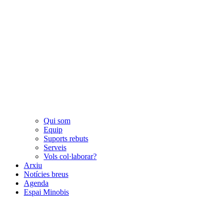
Qui som
Equip
Suports rebuts
Serveis
Vols col·laborar?
Arxiu
Notícies breus
Agenda
Espai Minobis