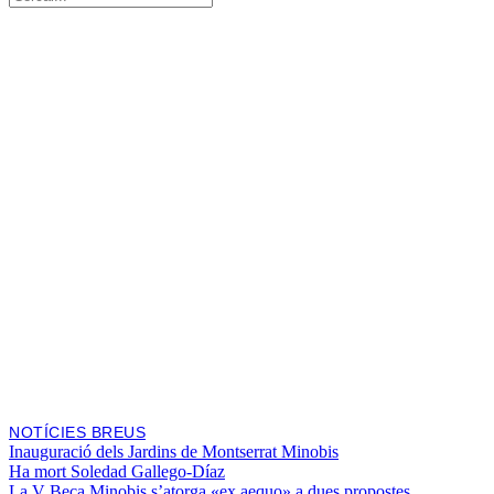
NOTÍCIES BREUS
Inauguració dels Jardins de Montserrat Minobis
Ha mort Soledad Gallego-Díaz
La V Beca Minobis s’atorga «ex aequo» a dues propostes