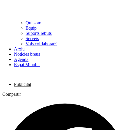
Qui som
Equip
Suports rebuts
Serveis
Vols col·laborar?
Arxiu
Notícies breus
Agenda
Espai Minobis
Publicitat
Compartir