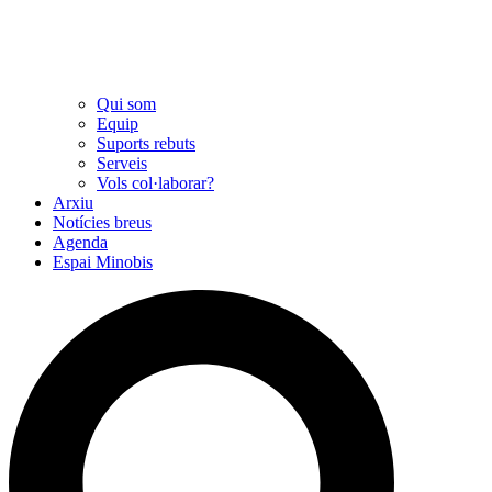
Qui som
Equip
Suports rebuts
Serveis
Vols col·laborar?
Arxiu
Notícies breus
Agenda
Espai Minobis