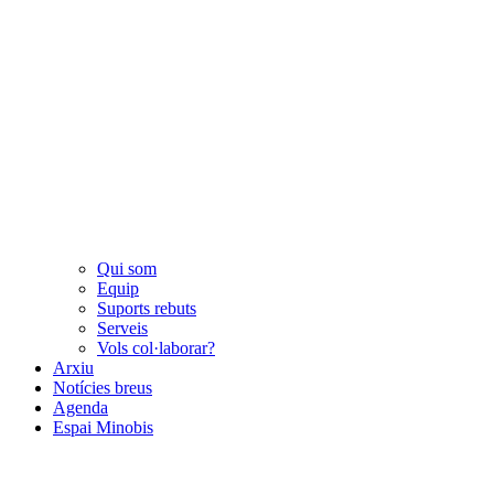
Qui som
Equip
Suports rebuts
Serveis
Vols col·laborar?
Arxiu
Notícies breus
Agenda
Espai Minobis