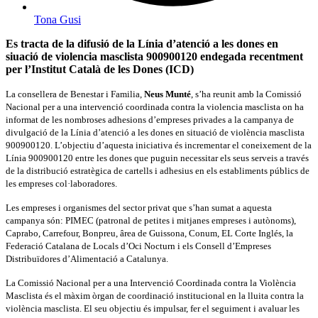
Tona Gusi
Es tracta de la difusió de la Línia d’atenció a les dones en
siuació de violencia masclista 900900120 endegada recentment
per l’Institut Català de les Dones (ICD)
La consellera de Benestar i Familia,
Neus Munté
, s’ha reunit amb la Comissió
Nacional per a una intervenció coordinada contra la violencia masclista on ha
informat de les nombroses adhesions d’empreses privades a la campanya de
divulgació de la Línia d’atenció a les dones en situació de violència masclista
900900120. L’objectiu d’aquesta iniciativa és incrementar el coneixement de la
Línia 900900120 entre les dones que puguin necessitar els seus serveis a través
de la distribució estratègica de cartells i adhesius en els establiments públics de
les empreses col·laboradores.
Les empreses i organismes del sector privat que s’han sumat a aquesta
campanya són: PIMEC (patronal de petites i mitjanes empreses i autònoms),
Caprabo, Carrefour, Bonpreu, ârea de Guissona, Conum, EL Corte Inglés, la
Federació Catalana de Locals d’Oci Nocturn i els Consell d’Empreses
Distribuïdores d’Alimentació a Catalunya.
La Comissió Nacional per a una Intervenció Coordinada contra la Violència
Masclista és el màxim òrgan de coordinació institucional en la lluita contra la
violència masclista. El seu objectiu és impulsar, fer el seguiment i avaluar les