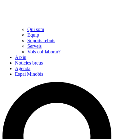
Qui som
Equip
Suports rebuts
Serveis
Vols col·laborar?
Arxiu
Notícies breus
Agenda
Espai Minobis