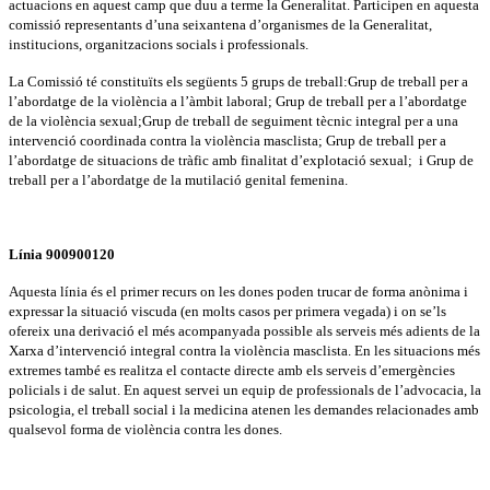
actuacions en aquest camp que duu a terme la Generalitat. Participen en aquesta
comissió representants d’una seixantena d’organismes de la Generalitat,
institucions, organitzacions socials i professionals.
La Comissió té constituïts els següents 5 grups de treball:Grup de treball per a
l’abordatge de la violència a l’àmbit laboral; Grup de treball per a l’abordatge
de la violència sexual;Grup de treball de seguiment tècnic integral per a una
intervenció coordinada contra la violència masclista; Grup de treball per a
l’abordatge de situacions de tràfic amb finalitat d’explotació sexual; i Grup de
treball per a l’abordatge de la mutilació genital femenina.
Línia 900900120
Aquesta línia és el primer recurs on les dones poden trucar de forma anònima i
expressar la situació viscuda (en molts casos per primera vegada) i on se’ls
ofereix una derivació el més acompanyada possible als serveis més adients de la
Xarxa d’intervenció integral contra la violència masclista. En les situacions més
extremes també es realitza el contacte directe amb els serveis d’emergències
policials i de salut. En aquest servei un equip de professionals de l’advocacia, la
psicologia, el treball social i la medicina atenen les demandes relacionades amb
qualsevol forma de violència contra les dones.