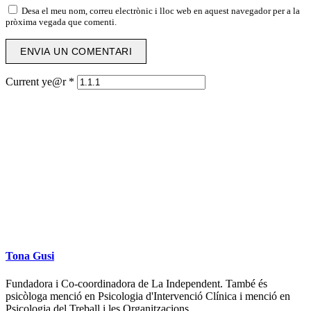
Desa el meu nom, correu electrònic i lloc web en aquest navegador per a la
pròxima vegada que comenti.
Current ye@r
*
Tona Gusi
Fundadora i Co-coordinadora de La Independent. També és
psicòloga menció en Psicologia d'Intervenció Clínica i menció en
Psicologia del Treball i les Organitzacions.