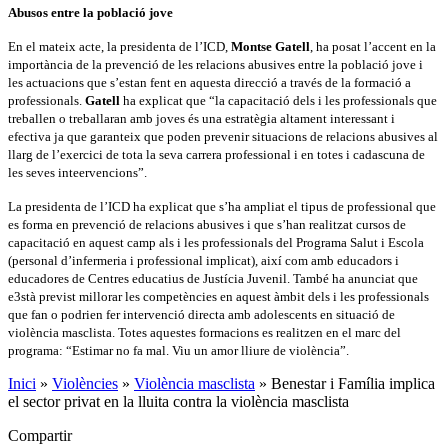
Abusos entre la població jove
En el mateix acte, la presidenta de l’ICD,
Montse Gatell
, ha posat l’accent en la
importància de la prevenció de les relacions abusives entre la població jove i
les actuacions que s’estan fent en aquesta direcció a través de la formació a
professionals.
Gatell
ha explicat que “la capacitació dels i les professionals que
treballen o treballaran amb joves és una estratègia altament interessant i
efectiva ja que garanteix que poden prevenir situacions de relacions abusives al
llarg de l’exercici de tota la seva carrera professional i en totes i cadascuna de
les seves inteervencions”.
La presidenta de l’ICD ha explicat que s’ha ampliat el tipus de professional que
es forma en prevenció de relacions abusives i que s’han realitzat cursos de
capacitació en aquest camp als i les professionals del Programa Salut i Escola
(personal d’infermeria i professional implicat), així com amb educadors i
educadores de Centres educatius de Justícia Juvenil. També ha anunciat que
e3stà previst millorar les competències en aquest àmbit dels i les professionals
que fan o podrien fer intervenció directa amb adolescents en situació de
violència masclista. Totes aquestes formacions es realitzen en el marc del
programa: “Estimar no fa mal. Viu un amor lliure de violència”.
Inici
»
Violències
»
Violència masclista
»
Benestar i Família implica
el sector privat en la lluita contra la violència masclista
Compartir