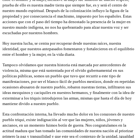
prueba de ello es nuestra madre tierra que siempre fue, es y será el centro de
nuestro mundo espiritual. Después de la colonización influyo la figura de la
propiedad y por consecuencia el machismo, impuesto por los españoles. Estas
acciones que con el paso del tiempo ha denostado la presencia de la mujer en
nuestro mundo indígena, no nos ha quebrantado para alzar nuestra voz y ser
escuchadas por nuestros hombres.
Hoy nuestra lucha, se centra por recuperar desde nuestras raíces, nuestra
identidad, que nuestros antepasados fomentaron y fortalecieron en el equilibrio
entre el hombre y la mujer, en la vida diaria.
Tampoco olvidamos que nuestra historia está marcada por antecedentes de
violencia, misma que está sustentada por el olvido gubernamental en sus
políticas públicas, somos un pueblo que tuvo que recurrir a este tipo de
manifestaciones, por ser el blanco fácil de pueblos mestizos, donde en repetidas
ocasiones abusaron de nuestro pueblo, robaron nuestras tierras, infiltraron sus
ideas mezquinos y caciquiles en nuestros hermanos, y finalmente con la idea de
exterminar a los triquis introdujeron las armas, mismas que hasta el día de hoy
mantiene divido a nuestro pueblo.
Esta confrontación interna, ha llevado mucho dolor en los corazones de nuestro
pueblo triqui, existe indignación al ver que las mujeres, niños, jóvenes y
ancianos, en un momento fuimos botín de guerra. Nos congratulamos en la
actitud madura que han tomado las comunidades de nuestra nación al priorizar
primero la paz y tranquilidad y que este sea el comienzo de la unidad, igualdad