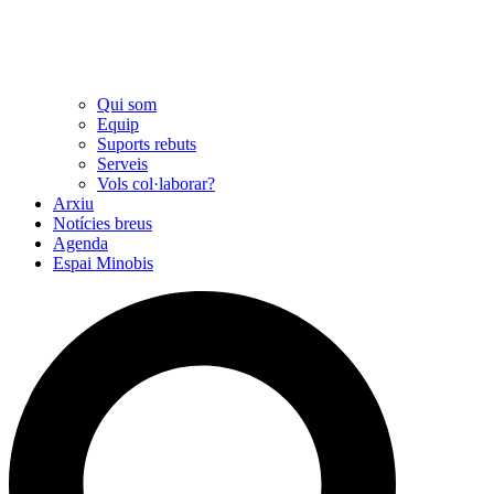
Qui som
Equip
Suports rebuts
Serveis
Vols col·laborar?
Arxiu
Notícies breus
Agenda
Espai Minobis