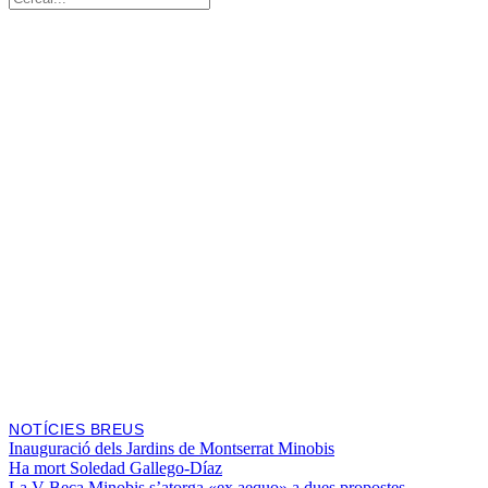
NOTÍCIES BREUS
Inauguració dels Jardins de Montserrat Minobis
Ha mort Soledad Gallego-Díaz
La V Beca Minobis s’atorga «ex aequo» a dues propostes