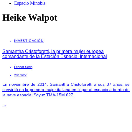
Espacio Minobis
Heike Walpot
INVESTIGACIÓN
Samantha Cristoforetti, la primera mujer europea
comandante de la Estación Espacial Internacional
Leonor Sedo
29/09/22
En noviembre de 2014, Samantha Cristoforetti a sus 37 años, se
convirtió en la primera mujer italiana en llegar al espacio a bordo de
la nave espacial Soyuz TMA-15M.6?7.
...