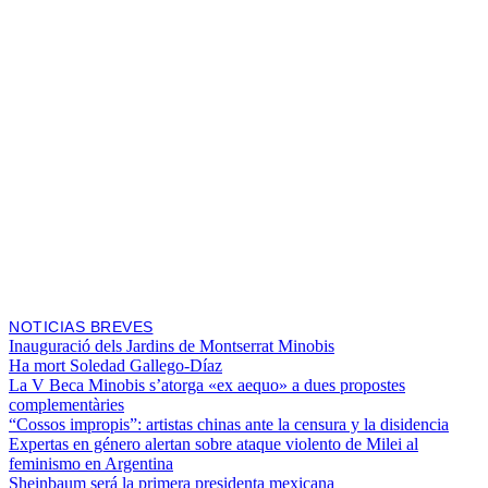
NOTICIAS BREVES
Inauguració dels Jardins de Montserrat Minobis
Ha mort Soledad Gallego-Díaz
La V Beca Minobis s’atorga «ex aequo» a dues propostes
complementàries
“Cossos impropis”: artistas chinas ante la censura y la disidencia
Expertas en género alertan sobre ataque violento de Milei al
feminismo en Argentina
Sheinbaum será la primera presidenta mexicana