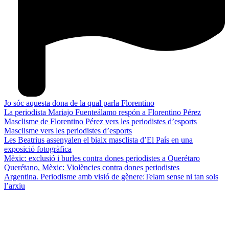
Jo sóc aquesta dona de la qual parla Florentino
La periodista Mariajo Fuenteálamo respón a Florentino Pérez
Masclisme de Florentino Pérez vers les periodistes d’esports
Masclisme vers les periodistes d’esports
Les Beatrius assenyalen el biaix masclista d’El País en una
exposició fotogràfica
Mèxic: exclusió i burles contra dones periodistes a Querétaro
Querétano, Mèxic: Violències contra dones periodistes
Argentina. Periodisme amb visió de gènere:Telam sense ni tan sols
l’arxiu