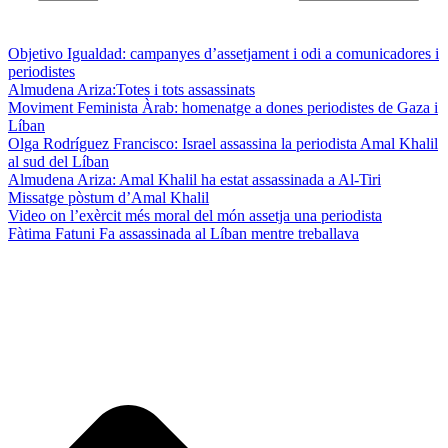
Objetivo Igualdad: campanyes d’assetjament i odi a comunicadores i
periodistes
Almudena Ariza:Totes i tots assassinats
Moviment Feminista Àrab: homenatge a dones periodistes de Gaza i
Líban
Olga Rodríguez Francisco: Israel assassina la periodista Amal Khalil
al sud del Líban
Almudena Ariza: Amal Khalil ha estat assassinada a Al-Tiri
Missatge pòstum d’Amal Khalil
Video on l’exèrcit més moral del món assetja una periodista
Fàtima Fatuni Fa assassinada al Líban mentre treballava