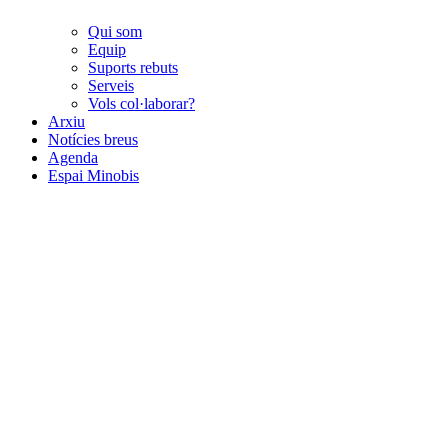
Qui som
Equip
Suports rebuts
Serveis
Vols col·laborar?
Arxiu
Notícies breus
Agenda
Espai Minobis