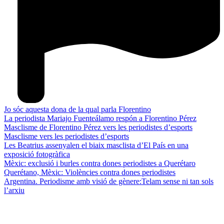
Jo sóc aquesta dona de la qual parla Florentino
La periodista Mariajo Fuenteálamo respón a Florentino Pérez
Masclisme de Florentino Pérez vers les periodistes d’esports
Masclisme vers les periodistes d’esports
Les Beatrius assenyalen el biaix masclista d’El País en una
exposició fotogràfica
Mèxic: exclusió i burles contra dones periodistes a Querétaro
Querétano, Mèxic: Violències contra dones periodistes
Argentina. Periodisme amb visió de gènere:Telam sense ni tan sols
l’arxiu