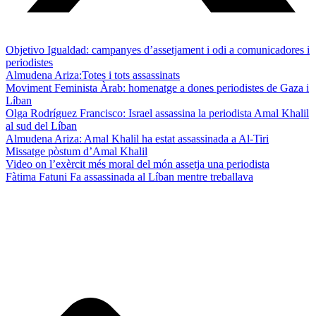
Objetivo Igualdad: campanyes d’assetjament i odi a comunicadores i
periodistes
Almudena Ariza:Totes i tots assassinats
Moviment Feminista Àrab: homenatge a dones periodistes de Gaza i
Líban
Olga Rodríguez Francisco: Israel assassina la periodista Amal Khalil
al sud del Líban
Almudena Ariza: Amal Khalil ha estat assassinada a Al-Tiri
Missatge pòstum d’Amal Khalil
Video on l’exèrcit més moral del món assetja una periodista
Fàtima Fatuni Fa assassinada al Líban mentre treballava