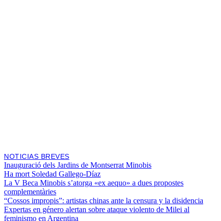
NOTICIAS BREVES
Inauguració dels Jardins de Montserrat Minobis
Ha mort Soledad Gallego-Díaz
La V Beca Minobis s’atorga «ex aequo» a dues propostes
complementàries
“Cossos impropis”: artistas chinas ante la censura y la disidencia
Expertas en género alertan sobre ataque violento de Milei al
feminismo en Argentina